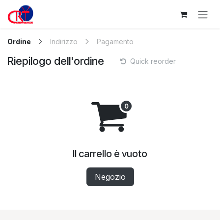
Passa al contenuto
Ordine
Indirizzo
Pagamento
Riepilogo dell'ordine
Quick reorder
Il carrello è vuoto
Negozio