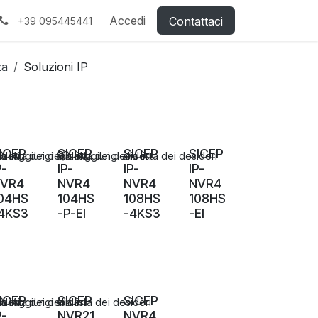
Accedi
Contattaci
+39 095445441
za
Soluzioni IP
ICEP
SICEP
SICEP
SICEP
ideri
a lista dei desideri
Aggiungi alla lista dei desideri
Aggiungi alla lista dei desideri
P-
IP-
IP-
IP-
VR4
NVR4
NVR4
NVR4
04HS
104HS
108HS
108HS
4KS3
-P-EI
-4KS3
-EI
ICEP
SICEP
SICEP
ideri
a lista dei desideri
Aggiungi alla lista dei desideri
P-
NVR21
NVR4