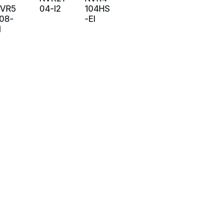
VR5
04-I2
104HS
08-
-EI
I