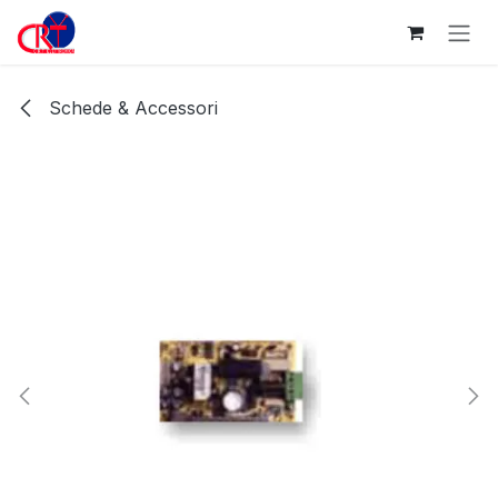
Passa al contenuto
Schede & Accessori