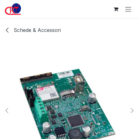
Passa al contenuto
Schede & Accessori