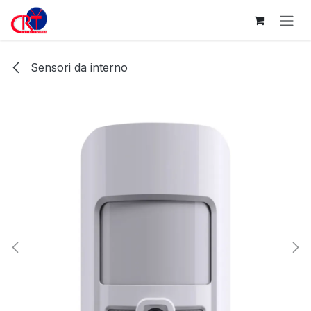
Passa al contenuto
Sensori da interno