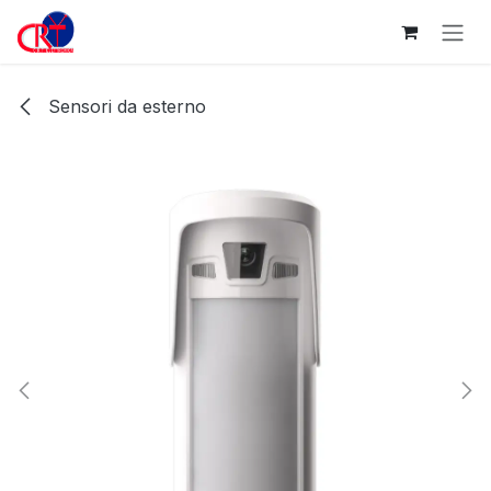
Passa al contenuto
Sensori da esterno