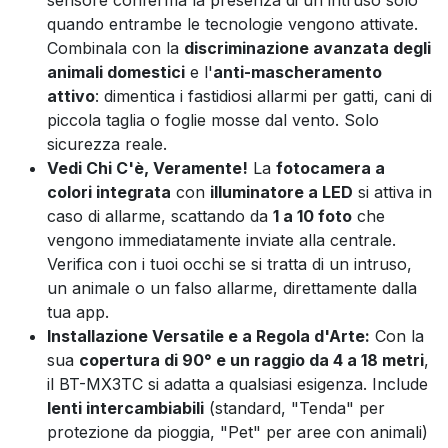
quando entrambe le tecnologie vengono attivate.
Combinala con la
discriminazione avanzata degli
animali domestici
e l'
anti-mascheramento
attivo
: dimentica i fastidiosi allarmi per gatti, cani di
piccola taglia o foglie mosse dal vento. Solo
sicurezza reale.
Vedi Chi C'è, Veramente!
La
fotocamera a
colori integrata
con
illuminatore a LED
si attiva in
caso di allarme, scattando da
1 a 10 foto
che
vengono immediatamente inviate alla centrale.
Verifica con i tuoi occhi se si tratta di un intruso,
un animale o un falso allarme, direttamente dalla
tua app.
Installazione Versatile e a Regola d'Arte:
Con la
sua
copertura di 90° e un raggio da 4 a 18 metri
,
il BT-MX3TC si adatta a qualsiasi esigenza. Include
lenti intercambiabili
(standard, "Tenda" per
protezione da pioggia, "Pet" per aree con animali)