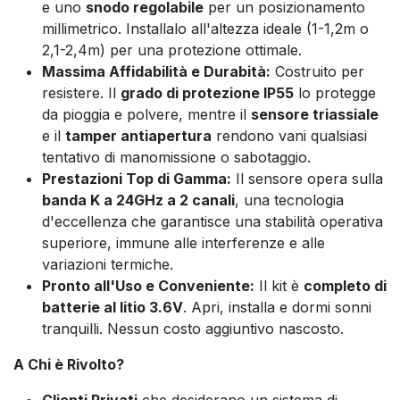
e uno
snodo regolabile
per un posizionamento
millimetrico. Installalo all'altezza ideale (1-1,2m o
2,1-2,4m) per una protezione ottimale.
Massima Affidabilità e Durabità:
Costruito per
resistere. Il
grado di protezione IP55
lo protegge
da pioggia e polvere, mentre il
sensore triassiale
e il
tamper antiapertura
rendono vani qualsiasi
tentativo di manomissione o sabotaggio.
Prestazioni Top di Gamma:
Il sensore opera sulla
banda K a 24GHz a 2 canali
, una tecnologia
d'eccellenza che garantisce una stabilità operativa
superiore, immune alle interferenze e alle
variazioni termiche.
Pronto all'Uso e Conveniente:
Il kit è
completo di
batterie al litio 3.6V
. Apri, installa e dormi sonni
tranquilli. Nessun costo aggiuntivo nascosto.
A Chi è Rivolto?
Clienti Privati
che desiderano un sistema di