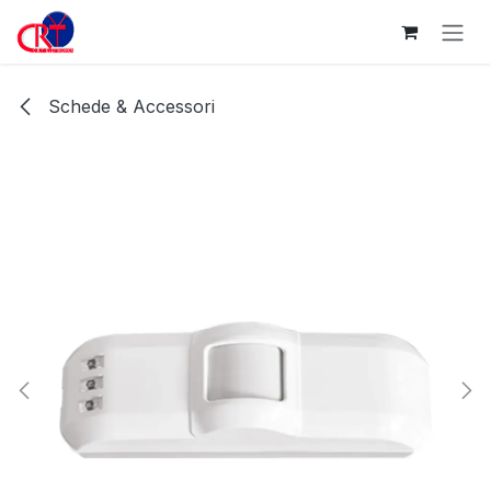
Passa al contenuto
Schede & Accessori