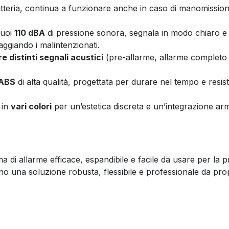
tteria, continua a funzionare anche in caso di manomissione
suoi
110 dBA
di pressione sonora, segnala in modo chiaro e p
aggiando i malintenzionati.
re distinti segnali acustici
(pre-allarme, allarme completo 
ABS
di alta qualità, progettata per durare nel tempo e resis
 in
vari colori
per un’estetica discreta e un’integrazione arm
 di allarme efficace, espandibile e facile da usare per la pr
 una soluzione robusta, flessibile e professionale da propo