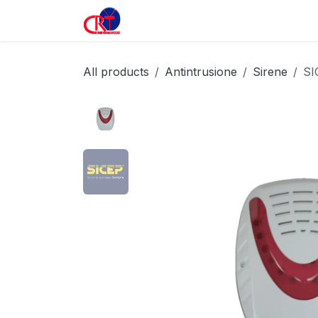
Passa al contenuto
Home
Prodotti
All products
Antintrusione
Sirene
SI