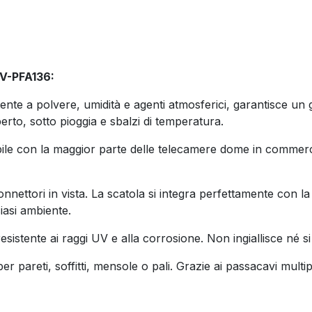
EV-PFA136:
tente a polvere, umidità e agenti atmosferici, garantisce un g
rto, sotto pioggia e sbalzi di temperatura.
ile con la maggior parte delle telecamere dome in commercio. 
connettori in vista. La scatola si integra perfettamente con
iasi ambiente.
resistente ai raggi UV e alla corrosione. Non ingiallisce né 
per pareti, soffitti, mensole o pali. Grazie ai passacavi multi