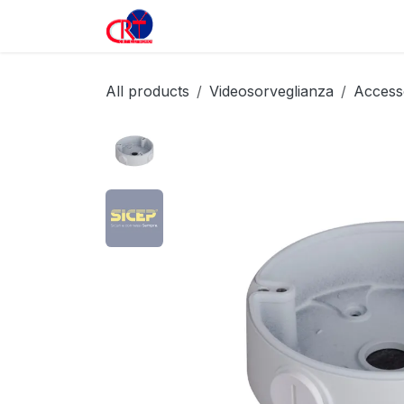
Passa al contenuto
Home
Prodotti
All products
Videosorveglianza
Access