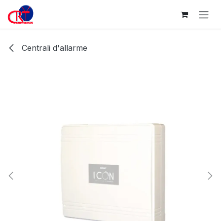
Passa al contenuto
Centrali d'allarme