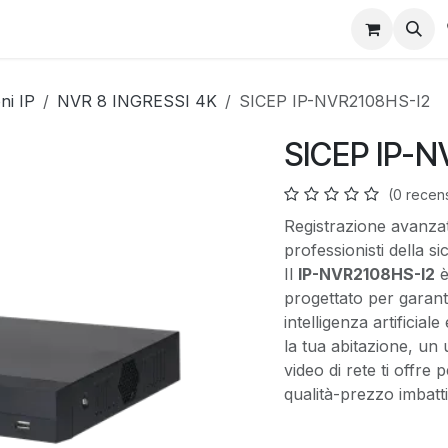
ni IP
NVR 8 INGRESSI 4K
SICEP IP-NVR2108HS-I2
SICEP IP-N
(0 recen
Registrazione avanzat
professionisti della s
Il
IP-NVR2108HS-I2
è
progettato per garanti
intelligenza artificia
la tua abitazione, un 
video di rete ti offr
qualità-prezzo imbatti