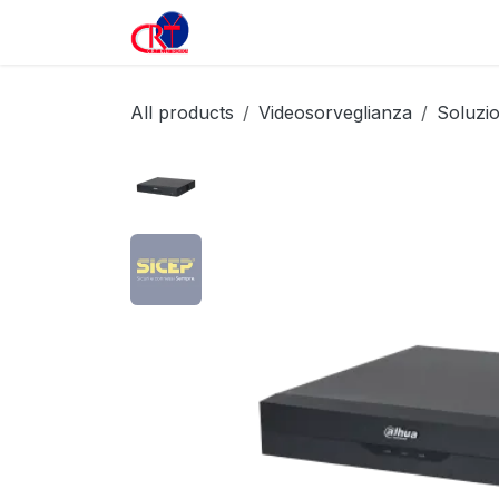
Passa al contenuto
Home
Prodotti
All products
Videosorveglianza
Soluzio