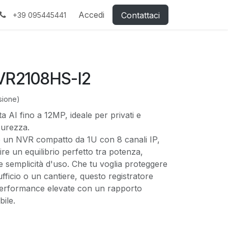
Accedi
Contattaci
+39 095445441
VR2108HS-I2
sione)
a AI fino a 12MP, ideale per privati e
icurezza.
 un NVR compatto da 1U con 8 canali IP,
re un equilibrio perfetto tra potenza,
le e semplicità d'uso. Che tu voglia proteggere
ufficio o un cantiere, questo registratore
e performance elevate con un rapporto
bile.