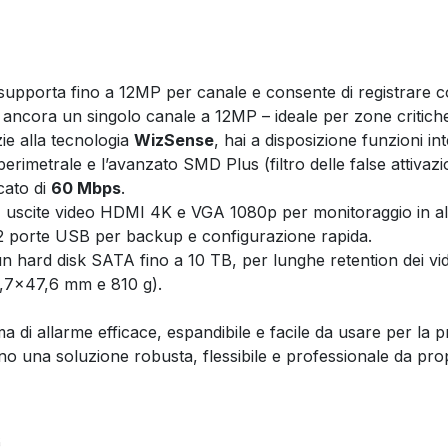
supporta fino a 12MP per canale e consente di registrare
ancora un singolo canale a 12MP – ideale per zone critiche
ie alla tecnologia
WizSense
, hai a disposizione funzioni in
erimetrale e l’avanzato SMD Plus (filtro delle false attivazi
cato di
60 Mbps
.
:
uscite video HDMI 4K e VGA 1080p per monitoraggio in altis
2 porte USB per backup e configurazione rapida.
un hard disk SATA fino a 10 TB, per lunghe retention dei vi
32,7×47,6 mm e 810 g).
 di allarme efficace, espandibile e facile da usare per la pr
 una soluzione robusta, flessibile e professionale da propo