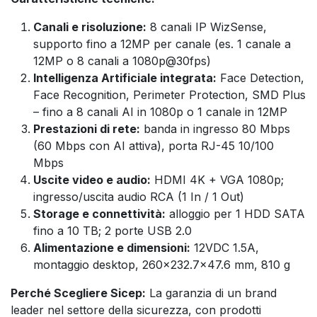
Canali e risoluzione:
8 canali IP WizSense,
supporto fino a 12MP per canale (es. 1 canale a
12MP o 8 canali a 1080p@30fps)
Intelligenza Artificiale integrata:
Face Detection,
Face Recognition, Perimeter Protection, SMD Plus
– fino a 8 canali AI in 1080p o 1 canale in 12MP
Prestazioni di rete:
banda in ingresso 80 Mbps
(60 Mbps con AI attiva), porta RJ-45 10/100
Mbps
Uscite video e audio:
HDMI 4K + VGA 1080p;
ingresso/uscita audio RCA (1 In / 1 Out)
Storage e connettività:
alloggio per 1 HDD SATA
fino a 10 TB; 2 porte USB 2.0
Alimentazione e dimensioni:
12VDC 1.5A,
montaggio desktop, 260×232.7×47.6 mm, 810 g
Perché Scegliere Sicep:
La garanzia di un brand
leader nel settore della sicurezza, con prodotti