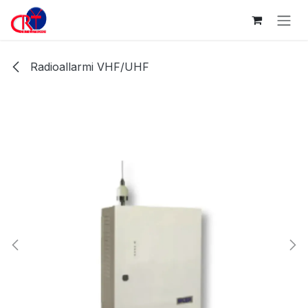
Passa al contenuto
Radioallarmi VHF/UHF