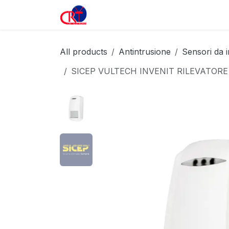
Passa al contenuto
Home
Prodotti
All products
Antintrusione
Sensori da 
SICEP VULTECH INVENIT RILEVATOR