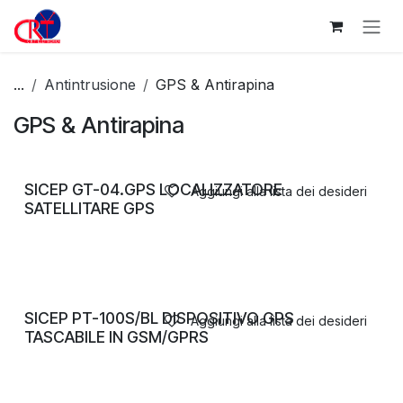
Passa al contenuto
...
Antintrusione
GPS & Antirapina
GPS & Antirapina
SICEP GT-04.GPS LOCALIZZATORE
Aggiungi alla lista dei desideri
SATELLITARE GPS
SICEP PT-100S/BL DISPOSITIVO GPS
Aggiungi alla lista dei desideri
TASCABILE IN GSM/GPRS