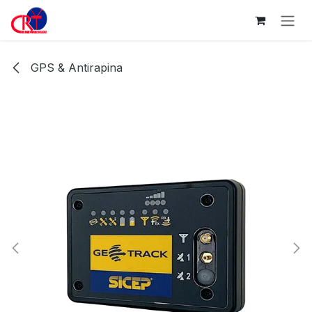
Passa al contenuto
GPS & Antirapina